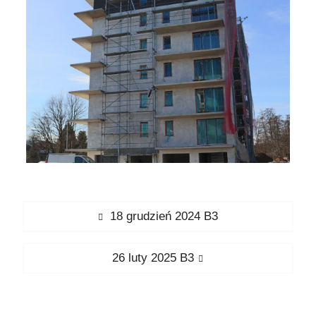
Nawigacja
Previous
18 grudzień 2024 B3
wpisu
post:
Next
26 luty 2025 B3
post: