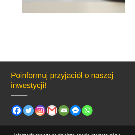
Poinformuj przyjaciół o naszej
inwestycji!