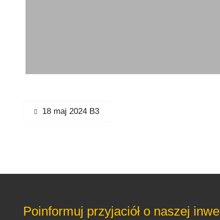
Nawigacja
Previous
18 maj 2024 B3
post:
wpisu
Poinformuj przyjaciół o naszej inwes