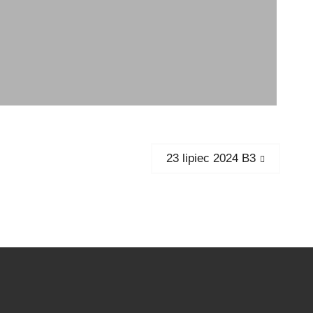
Next
23 lipiec 2024 B3
post: