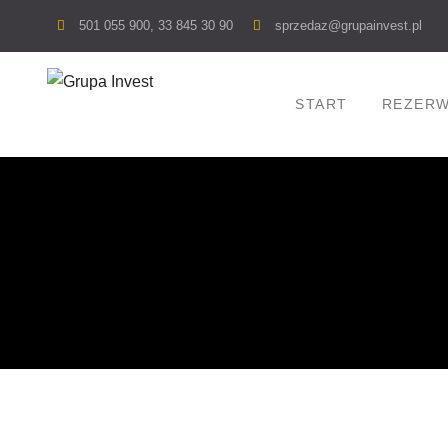
Skip
501 055 900, 33 845 30 90
sprzedaz@grupainvest.pl
to
content
START
REZERW