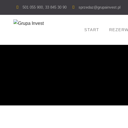
Skip
501 055 900, 33 845 30 90
sprzedaz@grupainvest.pl
to
content
START
REZERW