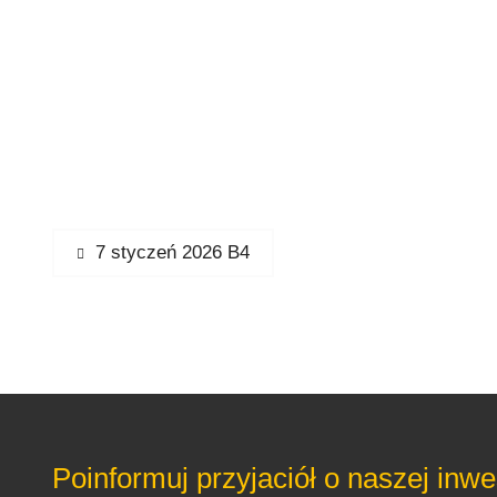
Nawigacja
Previous
7 styczeń 2026 B4
post:
wpisu
Poinformuj przyjaciół o naszej inwes