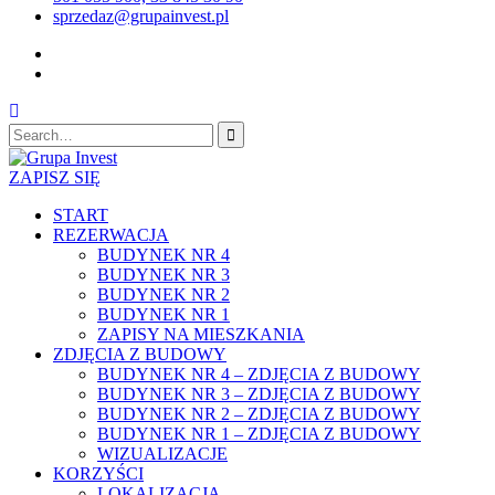
sprzedaz@grupainvest.pl
Facebook
Instagram
Search
for:
ZAPISZ SIĘ
START
REZERWACJA
BUDYNEK NR 4
BUDYNEK NR 3
BUDYNEK NR 2
BUDYNEK NR 1
ZAPISY NA MIESZKANIA
ZDJĘCIA Z BUDOWY
BUDYNEK NR 4 – ZDJĘCIA Z BUDOWY
BUDYNEK NR 3 – ZDJĘCIA Z BUDOWY
BUDYNEK NR 2 – ZDJĘCIA Z BUDOWY
BUDYNEK NR 1 – ZDJĘCIA Z BUDOWY
WIZUALIZACJE
KORZYŚCI
LOKALIZACJA