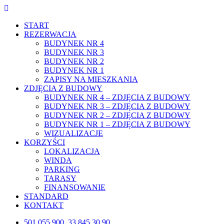
Skip
to
START
content
REZERWACJA
BUDYNEK NR 4
BUDYNEK NR 3
BUDYNEK NR 2
BUDYNEK NR 1
ZAPISY NA MIESZKANIA
ZDJĘCIA Z BUDOWY
BUDYNEK NR 4 – ZDJĘCIA Z BUDOWY
BUDYNEK NR 3 – ZDJĘCIA Z BUDOWY
BUDYNEK NR 2 – ZDJĘCIA Z BUDOWY
BUDYNEK NR 1 – ZDJĘCIA Z BUDOWY
WIZUALIZACJE
KORZYŚCI
LOKALIZACJA
WINDA
PARKING
TARASY
FINANSOWANIE
STANDARD
KONTAKT
501 055 900, 33 845 30 90