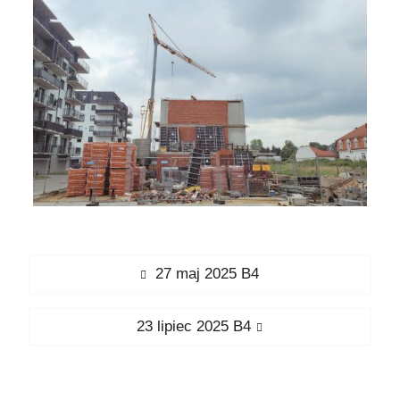
Nawigacja
Previous
27 maj 2025 B4
wpisu
post:
Next
23 lipiec 2025 B4
post: