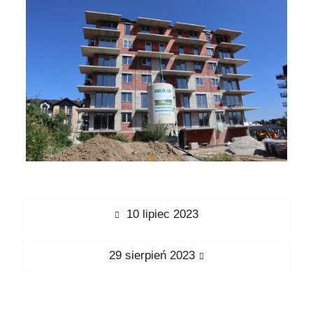
Nawigacja
Previous
10 lipiec 2023
wpisu
post:
Next
29 sierpień 2023
post: