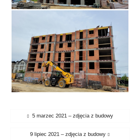
Nawigacja
Previous
5 marzec 2021 – zdjęcia z budowy
wpisu
post:
Next
9 lipiec 2021 – zdjęcia z budowy